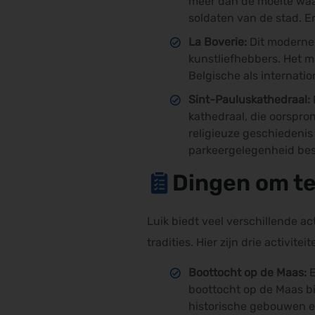
meer dan de moeite waa
soldaten van de stad. E
La Boverie:
Dit moderne 
kunstliefhebbers. Het m
Belgische als internati
Sint-Pauluskathedraal:
kathedraal, die oorspro
religieuze geschiedenis 
parkeergelegenheid besc
Dingen om te
Luik biedt veel verschillende a
tradities. Hier zijn drie activite
Boottocht op de Maas:
E
boottocht op de Maas bie
historische gebouwen en 