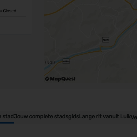
u Closed
e stad
Jouw complete stadsgids
Lange rit vanuit Luik
Ve