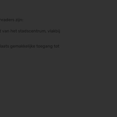
raders zijn:
t van het stadscentrum, vlakbij
laats gemakkelijke toegang tot