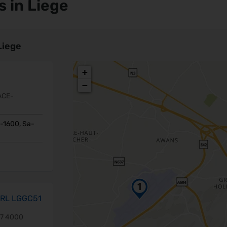
s in Liege
Liege
+
−
ACE-
-1600, Sa-
PRL LGGC51
17 4000