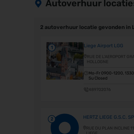
Autoverhuur locatie
2 autoverhuur locatie gevonden in 
Liege Airport LGG
1
RUE DE L'AEROPORT GR
HOLLOGNE
Mo-Fr 0900-1200, 1330
Su Closed
489702076
HERTZ LIEGE G.S.C. S
2
RUE DU PLAN INCLINE 1
LIEGE