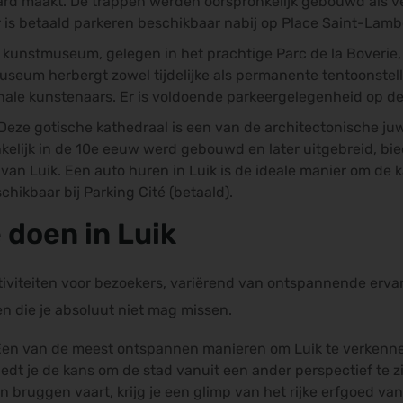
rd maakt. De trappen werden oorspronkelijk gebouwd als v
r is betaald parkeren beschikbaar nabij op Place Saint-Lamb
kunstmuseum, gelegen in het prachtige Parc de la Boverie,
useum herbergt zowel tijdelijke als permanente tentoonste
onale kunstenaars. Er is voldoende parkeergelegenheid op d
Deze gotische kathedraal is een van de architectonische juw
nkelijk in de 10e eeuw werd gebouwd en later uitgebreid, bie
van Luik. Een auto huren in Luik is de ideale manier om de k
hikbaar bij Parking Cité (betaald).
 doen in Luik
ctiviteiten voor bezoekers, variërend van ontspannende ervar
iten die je absoluut niet mag missen.
en van de meest ontspannen manieren om Luik te verkennen
dt je de kans om de stad vanuit een ander perspectief te zie
bruggen vaart, krijg je een glimp van het rijke erfgoed van