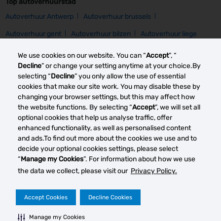
Top autoverhuurstad
Autoverhuur Antwerp
Autoverhuur brussels
Autoverhuur gent
Autoverhuur bilzen
Autoverhuur liege
We use cookies on our website. You can “
Accept
”, “
Top autoverhuurlocatie
Decline
” or change your setting anytime at your choice.By
selecting “
Decline
” you only allow the use of essential
Autoverhuur liege airport
Autoverhuur antwerp airport
cookies that make our site work. You may disable these by
changing your browser settings, but this may affect how
Autoverhuur brussels airport
Autoverhuur antwerp downtown
the website functions. By selecting “
Accept
”, we will set all
optional cookies that help us analyse traffic, offer
enhanced functionality, as well as personalised content
Other car rental markets
and ads.To find out more about the cookies we use and to
decide your optional cookies settings, please select
“
Manage my Cookies
”. For information about how we use
the data we collect, please visit our
Privacy Policy.
Your Privacy Rights
Terms of Use
Accept Cookies
Decline Cookies
© 2023 Thrifty Rent a Car System, Inc. Privacy Policy -
Manage my Cookies