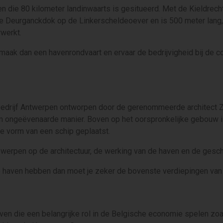
die 80 kilometer landinwaarts is gesitueerd. Met de Kieldrecht
 de Deurganckdok op de Linkerscheldeoever en is 500 meter lang, 
rwerkt.
maak dan een havenrondvaart en ervaar de bedrijvigheid bij de co
edrijf Antwerpen ontworpen door de gerenommeerde architect Z
en ongeëvenaarde manier. Boven op het oorspronkelijke gebouw 
de vorm van een schip geplaatst.
 werpen op de architectuur, de werking van de haven en de gesc
e haven hebben dan moet je zeker de bovenste verdiepingen van
aven die een belangrijke rol in de Belgische economie spelen z