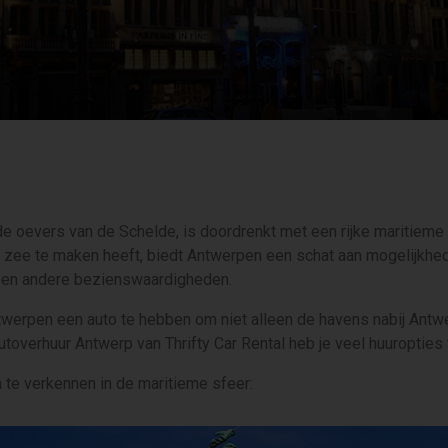
e oevers van de Schelde, is doordrenkt met een rijke maritiem
 de zee te maken heeft, biedt Antwerpen een schat aan mogelijk
s en andere bezienswaardigheden.
ntwerpen een auto te hebben om niet alleen de havens nabij Ant
verhuur Antwerp van Thrifty Car Rental heb je veel huuropties t
m te verkennen in de maritieme sfeer: