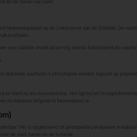
eld en de Haven van Gent.
nd herkenningspunt op de Linkeroever van de Schelde. De vuurto
volksverhalen.
open voor publiek omdat deze nog steeds functioneert als vuurtor
r
als drijvende vuurtoren. Lichtschepen werden ingezet op plaatse
rd en dient nu als museumschip. Het ligt bij het Droogdokkeneil
en en maritiem erfgoed te bewonderen is.
om)
ectuur. Het is opgebouwd uit gestapelde paviljoenen in kubusvo
t over de stad, haven en de Schelde.