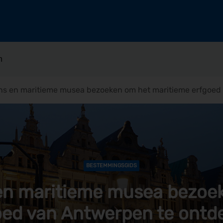
n
ns en maritieme musea bezoeken om het maritieme erfgoed
BESTEMMINGSGIDS
en maritieme musea bezoe
oed van Antwerpen te ontd