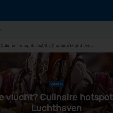
n
? Culinaire hotspots dichtbij Charleroi Luchthaven
VOEDSEL
e vlucht? Culinaire hotspot
Luchthaven