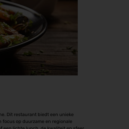
e. Dit restaurant biedt een unieke
n focus op duurzame en regionale
f een lichte lunch, de kwaliteit en sfeer