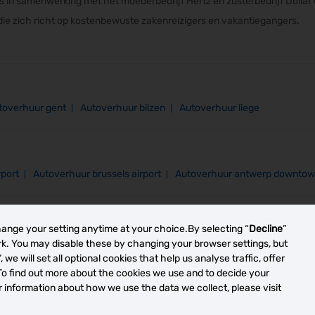
 in samenwerking met het moederbedrijf Hertz en zusterbedrijf Dollar 
 die zich richt op kostenbewuste zakenreizigers en vakantiegangers.
toverhuur gent
Autoverhuur bilzen
Autoverhuur liege
rport
Autoverhuur brussels airport
Autoverhuur antwerp downto
hange your setting anytime at your choice.By selecting “
Decline
”
ork. You may disable these by changing your browser settings, but
”, we will set all optional cookies that help us analyse traffic, offer
To find out more about the cookies we use and to decide your
or information about how we use the data we collect, please visit
y -
Your Privacy Rights
Terms of Use