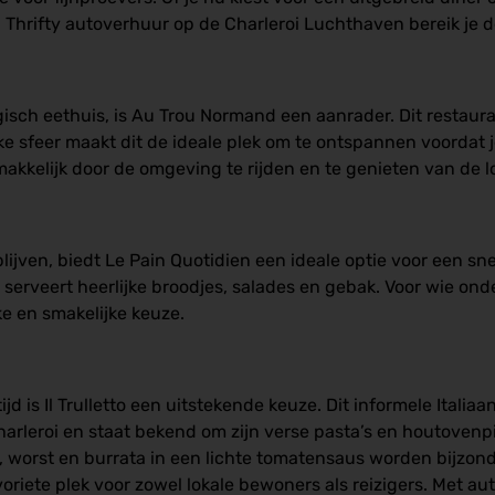
a
Thrifty autoverhuur op de Charleroi Luchthaven bereik je d
lgisch eethuis, is Au Trou Normand een aanrader. Dit restaur
jke sfeer maakt dit de ideale plek om te ontspannen voordat 
akkelijk door de omgeving te rijden en te genieten van de l
 blijven, biedt Le Pain Quotidien een ideale optie voor een s
 serveert heerlijke broodjes, salades en gebak. Voor wie ond
e en smakelijke keuze.
d is Il
Trulletto een uitstekende keuze. Dit informele Italiaa
arleroi en staat bekend om zijn verse pasta’s en houtovenpi
 worst en burrata in een lichte tomatensaus worden bijzond
oriete plek voor zowel lokale bewoners als reizigers. Met 