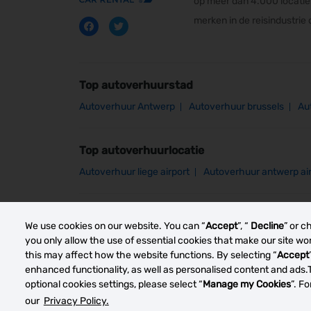
op meer dan 4.000 locaties
merken in de reisindustrie
Top autoverhuurstad
Autoverhuur Antwerp
Autoverhuur brussels
Au
Top autoverhuurlocatie
Autoverhuur liege airport
Autoverhuur antwerp ai
Other car rental markets
We use cookies on our website. You can “
Accept
”, “
Decline
” or c
you only allow the use of essential cookies that make our site w
this may affect how the website functions. By selecting “
Accept
enhanced functionality, as well as personalised content and ads.
optional cookies settings, please select “
Manage my Cookies
”. F
our
Privacy Policy.
© 2023 Thrifty Rent a Car System, Inc. Privacy Polic