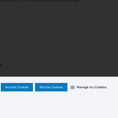
Car Rental. Thrifty is een van de meest erkende
wn
Accept Cookies
Decline Cookies
Manage my Cookies