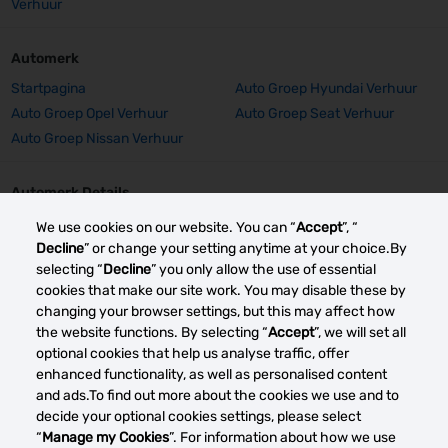
Verhuur
Automerk
Startpagina
Auto Groep Hyundai Verhuur
Auto Groep Opel Verhuur
Auto Groep Seat Verhuur
Auto Groep Nissan Verhuur
Automerk Details
Auto Groep Hyundai I10
Auto Groep Opel Corsa Verhuur
We use cookies on our website. You can “
Accept
”, “
Verhuur
Decline
” or change your setting anytime at your choice.By
selecting “
Decline
” you only allow the use of essential
Auto Groep Opel Astra Verhuur
Auto Groep Seat Arona Verhuur
cookies that make our site work. You may disable these by
Auto Groep Nissan Qashqai
changing your browser settings, but this may affect how
Verhuur
the website functions. By selecting “
Accept
”, we will set all
optional cookies that help us analyse traffic, offer
enhanced functionality, as well as personalised content
Andere autoverhuurmarkten
and ads.To find out more about the cookies we use and to
decide your optional cookies settings, please select
“
Manage my Cookies
”. For information about how we use
Mijn