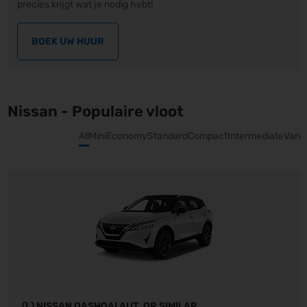
precies krijgt wat je nodig hebt!
BOEK UW HUUR
Nissan - Populaire vloot
All
Mini
Economy
Standard
Compact
Intermediate
Van
(L) NISSAN QASHQAI AUT. OR SIMILAR