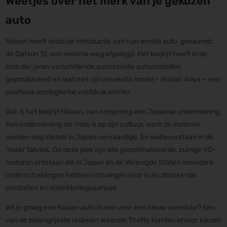
Weetjes over het merk van je gekozen
auto
Nissan heeft sinds de introductie van hun eerste auto, genaamd:
de Datsun 12, een enorme weg afgelegd. Het bedrijf heeft in de
loop der jaren verschillende succesvolle automodellen
geproduceerd en laat met zijn nieuwste model – Nissan Ariya – een
positieve ecologische voetdruk achter.
Ook is het bedrijf Nissan, van oorsprong een Japanse onderneming.
Een onderneming die trots is op zijn cultuur, want de motoren
worden nog steeds in Japan vervaardigd. En welteverstaan in de
‘Iwaki’ fabriek. Op deze plek zijn alle geoptimaliseerde, zuinige VQ-
motoren ontstaan die in Japan en de Verenigde Staten meerdere
onderscheidingen hebben ontvangen voor hun uitstekende
prestaties en ontwikkelingsaanpak.
Wil je graag een Nissan auto huren voor een nieuw avontuur? Een
van de belangrijkste redenen waarom Thrifty klanten ervoor kiezen