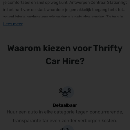
je comfortabel en snel op weg kunt. Antwerpen Centraal Station ligt
in het hart van de stad, waardoor je gemakkelijk toegang hebt tot
zowel lokale bezienswaardigheden als naburige steden. Zo ben je
Lees meer
bijvoorbeeld in slechts 30 minuten in Mechelen en bereik je
Brussel
in ongeveer 45 minuten met de auto met antwerpen centraal
station autoverhuur.
Waarom kiezen voor Thrifty
Car Hire?
Betaalbaar
Huur een auto in elke categorie tegen concurrerende,
transparante tarieven zonder verborgen kosten.