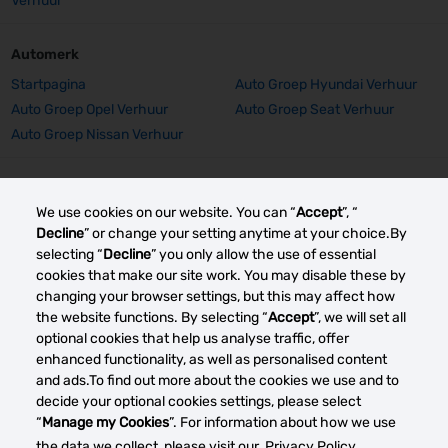
Verhuur
Automerk
Startpagina
Auto Groep Hyundai Verhuur
Auto Groep Opel Verhuur
Auto Groep Seat Verhuur
Auto Groep Nissan Verhuur
Automerk Details
We use cookies on our website. You can “
Accept
”, “
Auto Groep Hyundai I10
Auto Groep Opel Corsa Verhuur
Decline
” or change your setting anytime at your choice.By
Verhuur
selecting “
Decline
” you only allow the use of essential
Auto Groep Opel Astra Verhuur
Auto Groep Seat Arona Verhuur
cookies that make our site work. You may disable these by
Auto Groep Nissan Qashqai
changing your browser settings, but this may affect how
the website functions. By selecting “
Accept
”, we will set all
Verhuur
optional cookies that help us analyse traffic, offer
enhanced functionality, as well as personalised content
Andere autoverhuurmarkten
and ads.To find out more about the cookies we use and to
decide your optional cookies settings, please select
“
Manage my Cookies
”. For information about how we use
Mijn
the data we collect, please visit our
Privacy Policy.