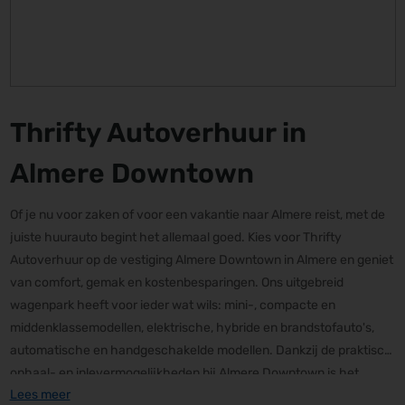
Thrifty Autoverhuur in
Almere Downtown
Of je nu voor zaken of voor een vakantie naar Almere reist, met de
juiste huurauto begint het allemaal goed. Kies voor Thrifty
Autoverhuur op de vestiging Almere Downtown in Almere en geniet
van comfort, gemak en kostenbesparingen. Ons uitgebreid
wagenpark heeft voor ieder wat wils: mini-, compacte en
middenklassemodellen, elektrische, hybride en brandstofauto's,
automatische en handgeschakelde modellen. Dankzij de praktisch
ophaal- en inlevermogelijkheden bij Almere Downtown is het
Lees meer
verkennen van Almere en het terugbrengen wanneer je maar wilt