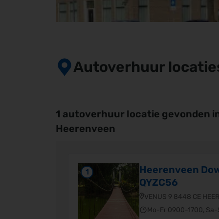
Autoverhuur locatie
1 autoverhuur locatie gevonden i
Heerenveen
Heerenveen Do
1
QYZC56
VENUS 9 8448 CE HEE
Mo-Fr 0900-1700, Sa-