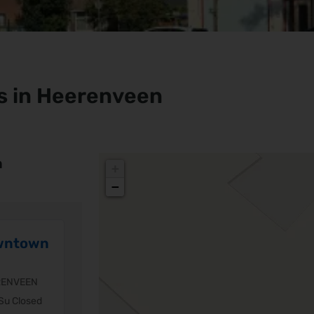
s in Heerenveen
n
+
−
wntown
RENVEEN
Su Closed