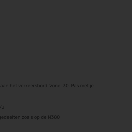
an het verkeersbord ‘zone’ 30. Pas met je
/u.
gedeelten zoals op de N380