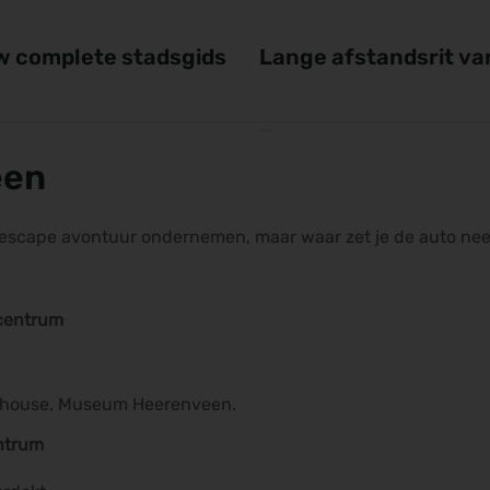
 complete stadsgids
Lange afstandsrit v
een
n escape avontuur ondernemen, maar waar zet je de auto nee
 centrum
lehouse, Museum Heerenveen.
entrum