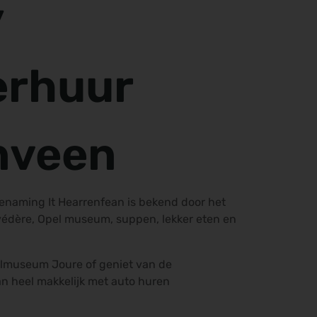
y
erhuur
nveen
enaming It Hearrenfean is bekend door het
védère, Opel museum, suppen, lekker eten en
elmuseum Joure of geniet van de
n heel makkelijk met auto huren