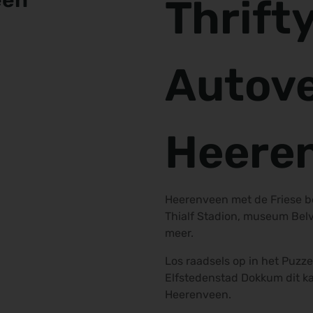
een
Thrift
Autov
Heere
Heerenveen met de Friese b
Thialf Stadion, museum Bel
meer.
Los raadsels op in het Puzz
Elfstedenstad Dokkum dit ka
Heerenveen.